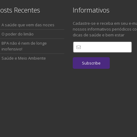
osts Recentes
Informativos
Cadastre-se e receba em seu e-ma
A saúde que vem das nozes
nossos informativos periódicos c
O poder do limão
dicas de saúde e bem estar
BPA não é nem de longe
inofensivo!
Saúde e Meio Ambiente