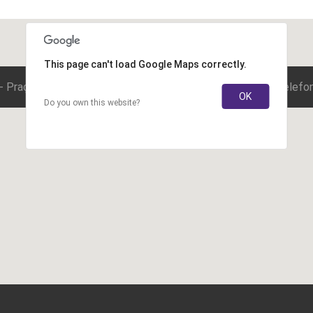
This page can't load Google Maps correctly.
 - Praça Saens Penã, Shopping 344 - Bloco 1 - sala 804 - Telef
OK
Do you own this website?