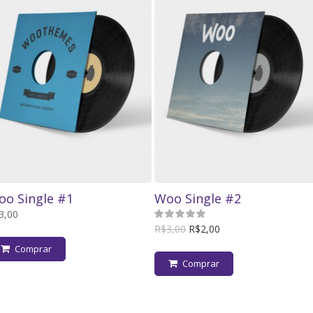
o Single #1
Woo Single #2
5.00
de 5
3,00
R$3,00
R$2,00
Comprar
Comprar