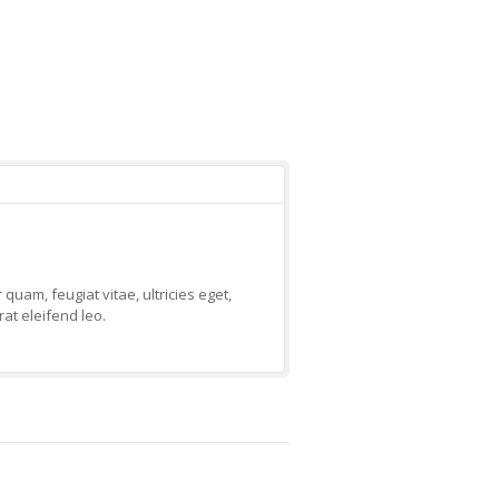
uam, feugiat vitae, ultricies eget,
at eleifend leo.