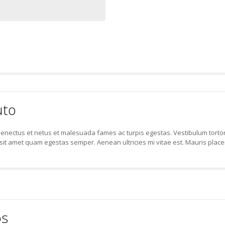
uto
enectus et netus et malesuada fames ac turpis egestas. Vestibulum tortor q
sit amet quam egestas semper. Aenean ultricies mi vitae est. Mauris placer
os