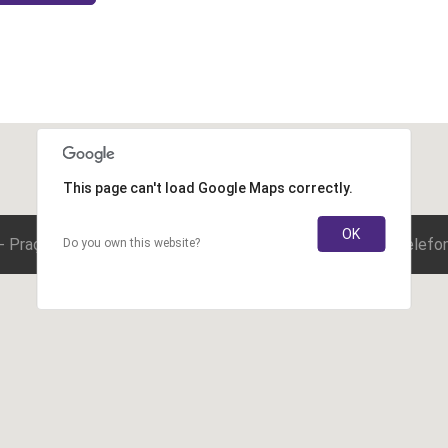
This page can't load Google Maps correctly.
OK
 - Praça Saens Penã, Shopping 344 - Bloco 1 - sala 804 - Telef
Do you own this website?