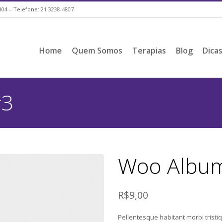
804 – Telefone: 21 3238-4807
Home
Quem Somos
Terapias
Blog
Dica
#3
Woo Albu
R$9,00
Pellentesque habitant morbi trist