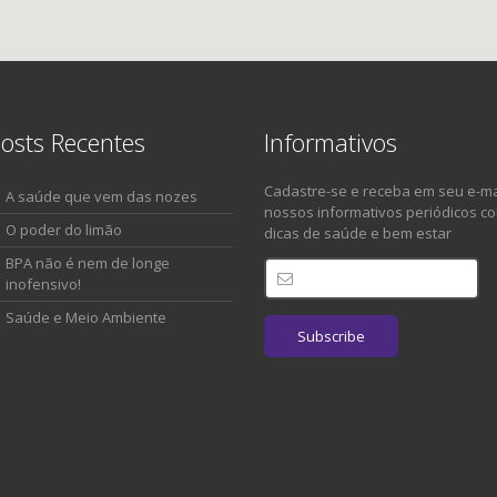
osts Recentes
Informativos
Cadastre-se e receba em seu e-ma
A saúde que vem das nozes
nossos informativos periódicos c
O poder do limão
dicas de saúde e bem estar
BPA não é nem de longe
inofensivo!
Saúde e Meio Ambiente