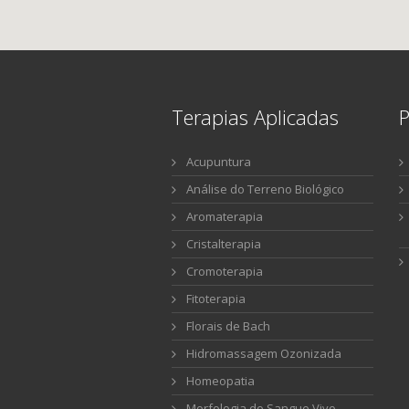
Terapias Aplicadas
P
Acupuntura
Análise do Terreno Biológico
Aromaterapia
Cristalterapia
Cromoterapia
Fitoterapia
Florais de Bach
Hidromassagem Ozonizada
Homeopatia
Morfologia do Sangue Vivo