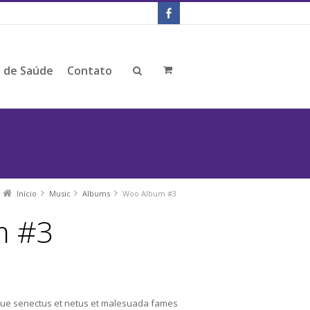
s de Saúde
Contato
Início
Music
Albums
Woo Album #3
m #3
ique senectus et netus et malesuada fames